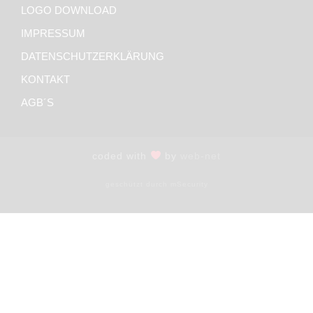
LOGO DOWNLOAD
IMPRESSUM
DATENSCHUTZERKLÄRUNG
KONTAKT
AGB´S
coded with
by
web-net
geschützt durch mSecurity