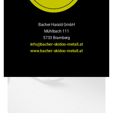
Bacher Harald GmbH
Mühlbach 111
5733 Bramberg
info@bacher-skidoo-metall.at
www.bacher-skidoo-metall.at