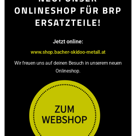
s
m
ONLINESHOP FÜR BRP
o
d
ERSATZTEILE!
u
l
e
Jetzt online:
www.shop.bacher-skidoo-metall.at
Wir freuen uns auf deinen Besuch in unserem neuen
Onlineshop.